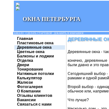
ОКНА ПЕТЕРБУРГА
НАЧАЛО
|
СДЕЛАТЬ СТАРТОВОЙ
|
ДОБАВИТЬ В ИЗБРАННОЕ
Главная
ДЕРЕВЯННЫЕ О
Пластиковые окна
Деревянные окна
Цветные окна
Деревянные окна - так
Балконы и лоджии
Отделка
конечно, деревянные
Двери
были давно и это прав
Тонирование
Натяжные потолки
Сегодняшний выбор - 
Калькулятор
рамами и одной рамой
Жалюзи
Фотогалерея
Второй выбор - одина
О Компании
обычное или, например
Отзывы клиентов
Вакансии
Что лучше?
Связаться с нами
Несколько рам - это